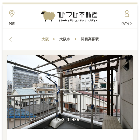
関西
ログイン
大阪
大阪市
関目高殿駅
2F LAUNDRY
1F GARAGE
3F OTHER
1F TOILET
1F OTHER
3F ROOM
3F ROOM
1F ROOM