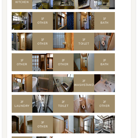
KITCHEN
1
F
1
F
OTHER
BATH
1
F
1
F
OTHER
TOILET
1
F
2
F
2
F
OTHER
OTHER
BATH
2
F
WASHSTAND
2
F
2
F
2
F
LAUNDRY
TOILET
OTHER
3
F
OTHER