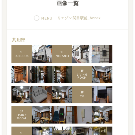
画像一覧
MENU
リエゾン 関目駅前_Annex
概要
画像一覧
共用部
空室状況
運営者
1
F
1
F
OUTLOOK
ENTRANCE
1
F
LIVING
ROOM
1
F
TV
1
F
LIVING
ROOM
1
F