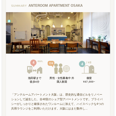
ANTEROOM APARTMENT OSAKA
SUMMARY
min.
4
48
OK
4
池田駅
まで
男性・女性募集中 外
個室
徒歩
4
分
国人歓迎
¥47,000~
「アンテルームアパートメント大阪」は、歴史的な通信ビルをリノベー
ションして誕生した、全48室のシェア型アパートメントです。プライバ
シーがしっかりと確保されたワンルームに加えて、ハイスペックな4つの
共用ラウンジをご利用いただけます。大阪にはまだ数件し...