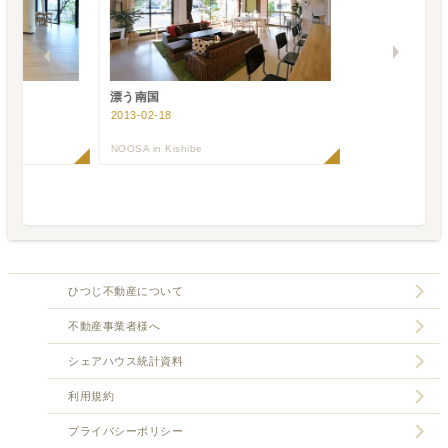
ツ
漂う南国
2013-02-18
NOOSA in Kishibe
ひつじ不動産について
不動産事業者様へ
シェアハウス統計資料
利用規約
プライバシーポリシー