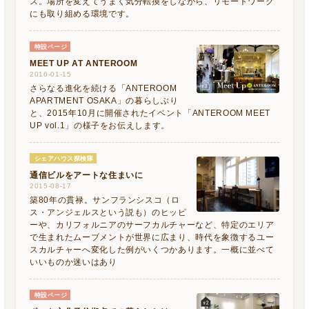
ス。場所を変えてうまく気分転換をしながら、リモートワーク
にも取り組める環境です。
特設ページ
MEET UP AT ANTEROOM
2016-01-15
さらなる進化を続ける「ANTEROOM
APARTMENT OSAKA」の暮らしぶり
と、2015年10月に開催されたイベント「ANTEROOM MEET
UP vol.1」の様子をお伝えします。
シェアハウス探検隊
通信ビルをアートな住まいに
2015-08-17
築80年の貫禄。サンフランシスコ（ロ
ス・アンジェルスという説も）のヒッピ
ーや、カリフォルニアのサーフカルチャーなど、特定のエリア
で生まれたムーブメントが世界に広まり、時代を象徴するユー
スカルチャーへ変化した例がいくつかあります。一概に並べて
いいものか迷いはあり
特設ページ